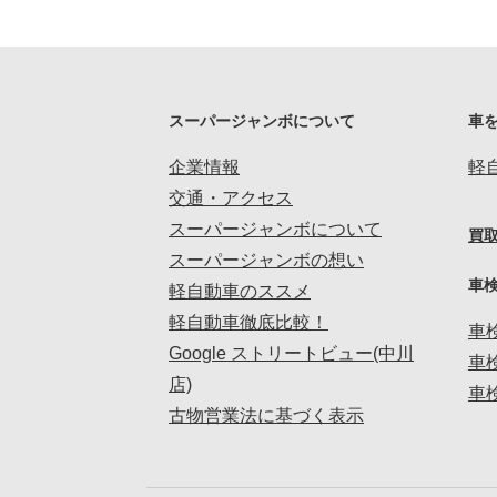
スーパージャンボについて
車
企業情報
軽
交通・アクセス
スーパージャンボについて
買
スーパージャンボの想い
車
軽自動車のススメ
軽自動車徹底比較！
車
Google ストリートビュー(中川
車
店)
車
古物営業法に基づく表示