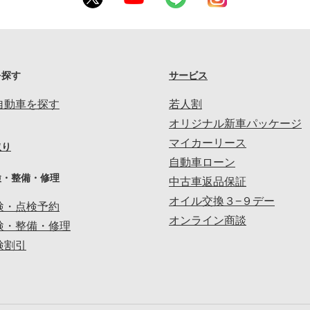
を探す
サービス
自動車を探す
若人割
オリジナル新車パッケージ
マイカーリース
取り
自動車ローン
検・整備・修理
中古車返品保証
オイル交換３−９デー
検・点検予約
オンライン商談
検・整備・修理
検割引